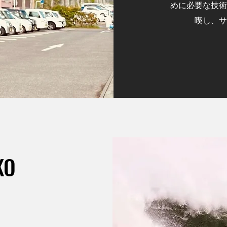
めに必要な技術
喫し、サ
KO