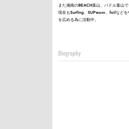
また湘南のBEACH葉山、パドル葉山
現在もSurfing、SUPwave、foi
を広める為に活動中。
Biography
全日本カヌー選手権K-4 ３位
大分国体出場
Moloaki to oahu OC-6アウトリガ
Maui to Molokai OC-1
Maui to Molokai SUP 14fi 3位
Maui malico run SUP 14fi 2位
音水湖supスプリント １位
江口SUPサーフィンチャレンジ メンズ
多摩川SUP、80km下り