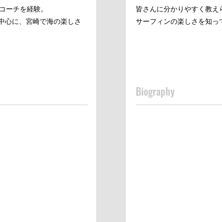
でコーチを経験。
皆さんに分かりやすく教え
lなどを中心に、宮崎で海の楽しさ
サーフィンの楽しさを知っ
Biography
ジェットスキー（特殊小型
上級救命
カヌー出場
普通車両免許
etc
海で遊ぶ事が全般好きで魚
とが好きです、あとは絵を
とが好きです。
スペシャル 1位