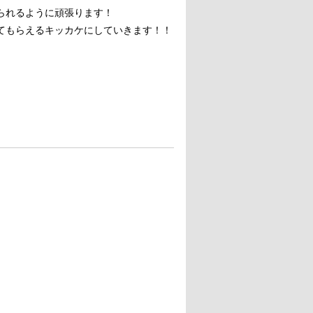
られるように頑張ります！
てもらえるキッカケにしていきます！！
船舶）免許
突きやシンプルに泳いだりするこ
描いたり、漫画を読んだりするこ