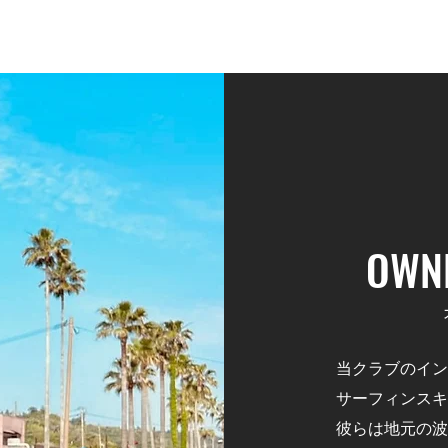
ィ
Kengoriaについて
会員制について
料金案内（会員）
料金案内（ゲスト）
OWNE
当クラブのイン
サーフィンスキ
彼らは地元の波